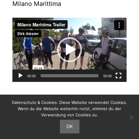
Milano Marittima
Video-
Player
00:00
00:00
Datenschutz & Cookies: Diese Website verwendet Cookies.
Wenn du die Website weiterhin nutzt, stimmst du der
Impressum / Datenschutzerklärung
Verwendung von Cookies zu.
© 2026 TuS-Westfalia-Sölde e.V. Abt. Radsport
• Erstellt mit
OK
GeneratePress