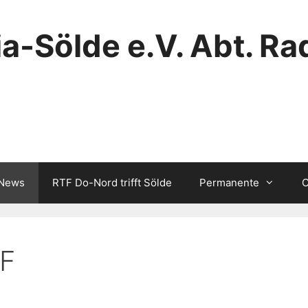
a-Sölde e.V. Abt. Ra
/News
RTF Do-Nord trifft Sölde
Permanente
C
TF