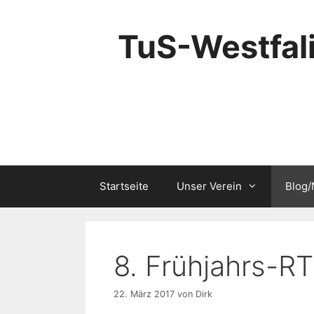
Zum
Inhalt
TuS-Westfali
springen
Startseite
Unser Verein
Blog
8. Frühjahrs-R
22. März 2017
von
Dirk