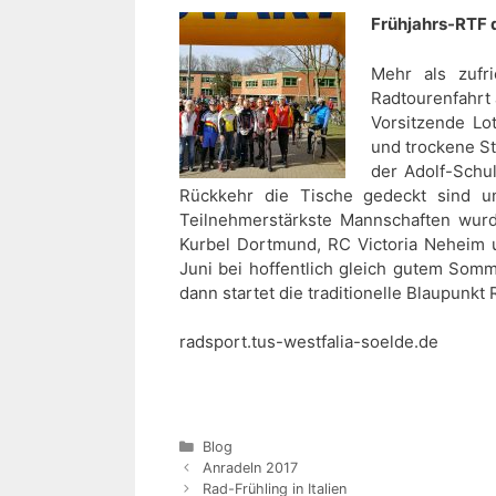
Frühjahrs-RTF 
Mehr als zufr
Radtourenfahrt
Vorsitzende Lo
und trockene St
der Adolf-Schu
Rückkehr die Tische gedeckt sind un
Teilnehmerstärkste Mannschaften wurd
Kurbel Dortmund, RC Victoria Neheim u
Juni bei hoffentlich gleich gutem Somm
dann startet die traditionelle Blaupunkt
radsport.tus-westfalia-soelde.de
Kategorien
Blog
Anradeln 2017
Rad-Frühling in Italien