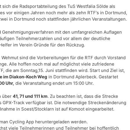
 sich die Radsportabteilung des TuS Westfalia Sölde als
 es vor einigen Jahren noch mehr als zehn RTF‘s in Dortmund,
zwei in Dortmund noch stattfinden jährlichen Veranstaltungen.
 Genehmigungsverfahren mit den umfangreichen Auflagen
äufigen Teilnehmerzahlen und vor allem der deutliche
Helfer im Verein Gründe für den Rückzug.
en Wehmut sind die Vorbereitungen für die RTF durch Vorstand
nge. Alle hoffen noch mal auf möglichst viele zufriedene
die am Sonntag,15. Juni stattfinden wird. Start und Ziel ist,
le im Diakon-Koch Weg
in Dortmund Aplerbeck. Gestartet
00 Uhr,
die Veranstaltung endet um 15:00 Uhr.
n über
41, 71 und 111 km
. Zu beachten ist, dass die Strecke
ls GPX-Track verfügbar ist. Die notwendige Streckenänderung
nahme in Soest/Stocklarn ist auf Komoot eingearbeitet.
rman Cycling App heruntergeladen werden.
ichst viele Teilnehmerinnen und Teilnehmer bei hoffentlich