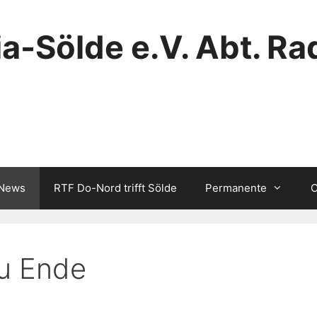
a-Sölde e.V. Abt. Ra
/News
RTF Do-Nord trifft Sölde
Permanente
C
zu Ende