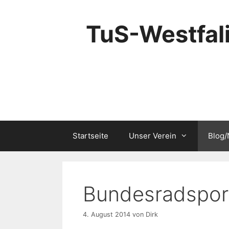
Zum
Inhalt
TuS-Westfali
springen
Startseite
Unser Verein
Blog
Bundesradsport
4. August 2014
von
Dirk