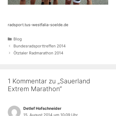
radsport.tus-westfalia-soelde.de
Kategorien
Blog
Bundesradsporttreffen 2014
Ötztaler Radmarathon 2014
1 Kommentar zu „Sauerland
Extrem Marathon“
Detlef Hofschneider
15. August 2014 um 10:09 Uhr